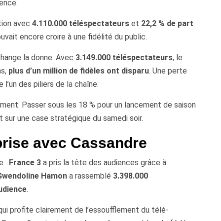
rence.
ation avec
4.110.000 téléspectateurs
et
22,2 % de part
ait encore croire à une fidélité du public.
 change la donne. Avec
3.149.000 téléspectateurs
, le
ns,
plus d’un million de fidèles ont disparu
. Une perte
’un des piliers de la chaîne.
ttement. Passer sous les 18 % pour un lancement de saison
ut sur une case stratégique du samedi soir.
rprise avec Cassandre
e :
France 3
a pris la tête des audiences grâce à
Gwendoline Hamon
a rassemblé
3.398.000
audience
.
qui profite clairement de l’essoufflement du télé-