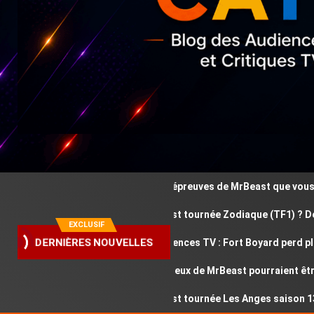
Ces épreuves de MrBeast que vous avez
Où est tournée Zodiaque (TF1) ? Découv
EXCLUSIF
Audiences TV : Fort Boyard perd plus d
DERNIÈRES NOUVELLES
Ces jeux de MrBeast pourraient être d
Où est tournée Les Anges saison 13 ? D