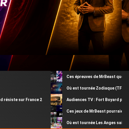
Ces épreuves de MrBeast que vous av
Où est tournée Zodiaque (TF1) ? Déco
siste sur France 2
Audiences TV : Fort Boyard perd plus
Ces jeux de MrBeast pourraient êtr
Où est tournée Les Anges saison 13 ?