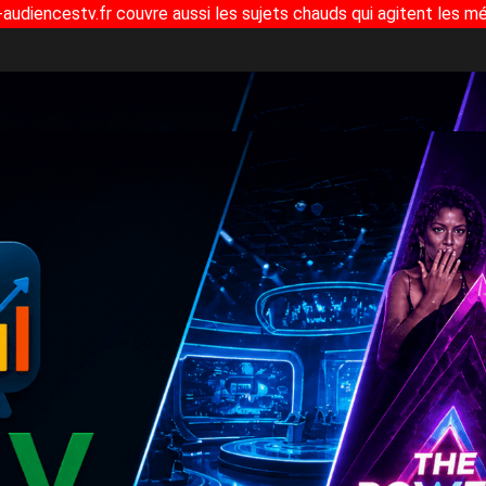
-audiencestv.fr couvre aussi les sujets chauds qui agitent les mé