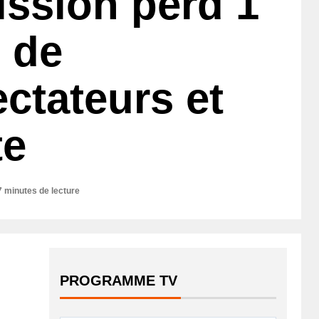
mission perd 1
n de
ectateurs et
te
7 minutes de lecture
PROGRAMME TV