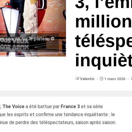
3, l’é
millio
télésp
les coachs sur le plateau ©
inquiè
Valentin
1 mars 2026
r,
The Voice
a été battue par
France 3
et sa série
que les esprits et confirme une tendance inquiétante : le
inue de perdre des téléspectateurs, saison après saison.