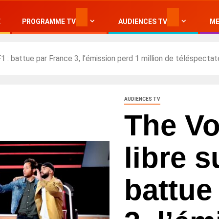
E
PROGRAMME TV
AUDIENCES TV
ME
1 : battue par France 3, l’émission perd 1 million de téléspectat
AUDIENCES TV
The Vo
libre s
battue