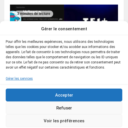
3 minutes de lecture
Gérer le consentement
Pour offrir les meilleures expériences, nous utilisons des technologies
telles que les cookies pour stocker et/ou accéder aux informations des
appareils. Le fait de consentir à ces technologies nous permettra de traiter
des données telles que le comportement de navigation ou les ID uniques
sur ce site. Le fait de ne pas consentir ou de retirer son consentement peut
avoir un effet négatif sur certaines caractéristiques et fonctions.
JEUX / JEUX TV
Gérer les services
Ces jeux de MrBeast pourraient être
diffusés sans changement sur TF1
Accepter
ou M6 ?
Refuser
25 juillet 2026
Valentin
Voir les préférences