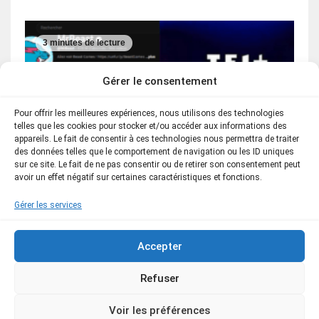
3 minutes de lecture
Gérer le consentement
Pour offrir les meilleures expériences, nous utilisons des technologies
telles que les cookies pour stocker et/ou accéder aux informations des
appareils. Le fait de consentir à ces technologies nous permettra de traiter
des données telles que le comportement de navigation ou les ID uniques
sur ce site. Le fait de ne pas consentir ou de retirer son consentement peut
avoir un effet négatif sur certaines caractéristiques et fonctions.
JEUX / JEUX TV
Gérer les services
Ces jeux de MrBeast pourraient être
diffusés sans changement sur TF1
Accepter
ou M6 ?
Refuser
25 juillet 2026
Valentin
Voir les préférences