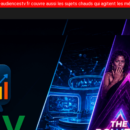
-audiencestv.fr couvre aussi les sujets chauds qui agitent les mé