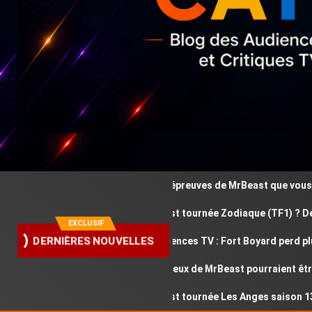
Ces épreuves de MrBeast que vous avez
Où est tournée Zodiaque (TF1) ? Découv
EXCLUSIF
Audiences TV : Fort Boyard perd plus d
DERNIÈRES NOUVELLES
Ces jeux de MrBeast pourraient être d
Où est tournée Les Anges saison 13 ? D