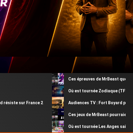
Ces épreuves de MrBeast que vous av
Où est tournée Zodiaque (TF1) ? Déco
siste sur France 2
Audiences TV : Fort Boyard perd plus
Ces jeux de MrBeast pourraient être
Où est tournée Les Anges saison 13 ?