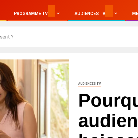
E
PROGRAMME TV
AUDIENCES TV
ME
ssent ?
AUDIENCES TV
Pourqu
audien