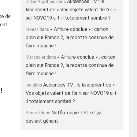
Audiences TV : le
Didier Agathois
dans
lancement de « Vos objets valent de l’or »
te de
sur NOVO19 a-t-il totalement sombré ?
nent
« Affaire conclue » : carton
revest
dans
plein sur France 2, la recette continue de
faire mouche !
« Affaire conclue » : carton
Mercadier
dans
plein sur France 2, la recette continue de
faire mouche !
Audiences TV : le lancement de «
isa
dans
!
Vos objets valent de l’or » sur NOVO19 a-t-
il totalement sombré ?
Netflix copie TF1 et ça
Benard
dans
devient gênant