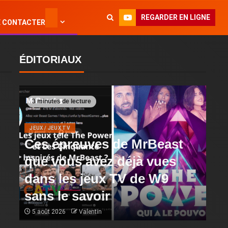
REGARDER EN LIGNE
 CONTACTER
ÉDITORIAUX
3 minutes de lecture
JEUX / JEUX TV
Ces épreuves de MrBeast
que vous avez déjà vues
dans les jeux TV de W9
sans le savoir
5 août 2026
Valentin