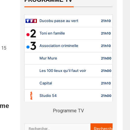
i 15
hme
Programme TV