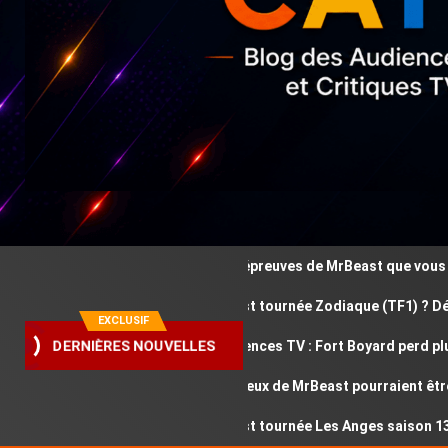
Ces épreuves de MrBeast que vous avez d
Où est tournée Zodiaque (TF1) ? Découvr
EXCLUSIF
DERNIÈRES NOUVELLES
Audiences TV : Fort Boyard perd plus de
Ces jeux de MrBeast pourraient être di
Où est tournée Les Anges saison 13 ? Déc