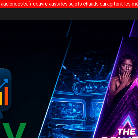
-audiencestv.fr couvre aussi les sujets chauds qui agitent les mé