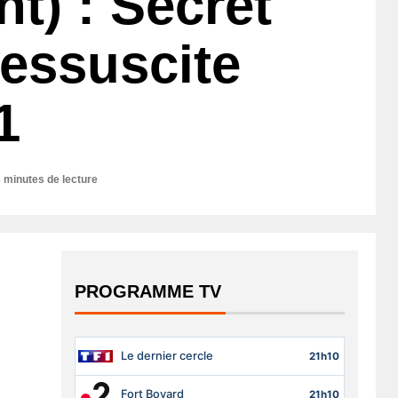
nt) : Secret
ressuscite
1
 minutes de lecture
PROGRAMME TV