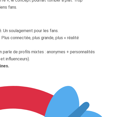
ffé », le concept pourrait tomber à plat. Trop
iens fans.
. Un soulagement pour les fans.
.
Plus connectée, plus grande, plus « réalité
on parle de profils mixtes : anonymes + personnalités
t influenceurs).
ines.