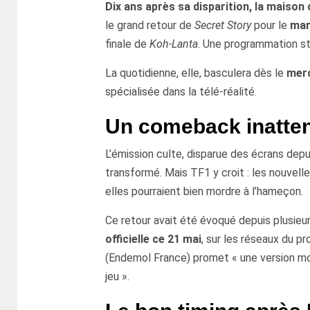
Dix ans après sa disparition, la maison
le grand retour de
Secret Story
pour le
mard
finale de
Koh-Lanta
. Une programmation str
La quotidienne, elle, basculera dès le
merc
spécialisée dans la télé-réalité.
Un comeback inatten
L’émission culte, disparue des écrans dep
transformé. Mais TF1 y croit : les nouvelle
elles pourraient bien mordre à l’hameçon.
Ce retour avait été évoqué depuis plusieu
officielle ce 21 mai
, sur les réseaux du p
(Endemol France) promet « une version mod
jeu ».