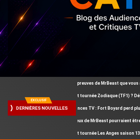
Ces épreuves de MrBeast que vous avez 
Où est tournée Zodiaque (TF1) ? Découvr
EXCLUSIF
DERNIÈRES NOUVELLES
Audiences TV : Fort Boyard perd plus de
Ces jeux de MrBeast pourraient être di
Où est tournée Les Anges saison 13 ? Dé