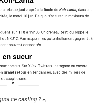
 Koh-Lanta
era relancé
juste après la finale de
Koh-Lanta
,
dans une
rée, le mardi 10 juin. De quoi s’assurer un maximum de
rquent sur TFX à 19h05
. Un créneau test, qui rappelle
T1 et NRJ12. Pari risqué, mais potentiellement gagnant : à
s sont souvent connectés.
s en sueur
eaux sociaux. Sur X (ex-Twitter), Instagram ou encore
on grand retour en tendances
, avec des milliers de
… et scepticisme.
quoi ce casting ? »,