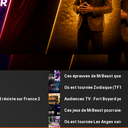
Ces épreuves de MrBeast que vous ave
Où est tournée Zodiaque (TF1) ? Décou
iste sur France 2
Audiences TV : Fort Boyard perd plus 
Ces jeux de MrBeast pourraient être
Où est tournée Les Anges saison 13 ? 