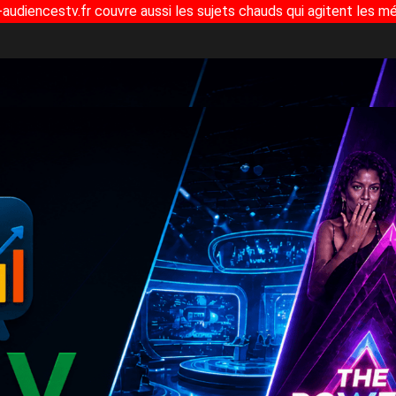
-audiencestv.fr couvre aussi les sujets chauds qui agitent les mé