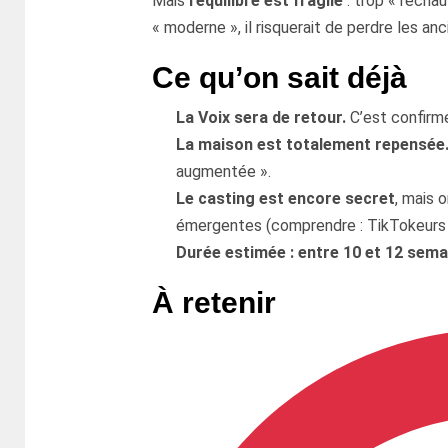
Mais
l’équilibre est fragile
: trop « réchau
« moderne », il risquerait de perdre les anc
Ce qu’on sait déjà
La Voix sera de retour.
C’est confirmé
La maison est totalement repensée
augmentée ».
Le casting est encore secret
, mais 
émergentes (comprendre : TikTokeurs e
Durée estimée : entre 10 et 12 sema
À retenir