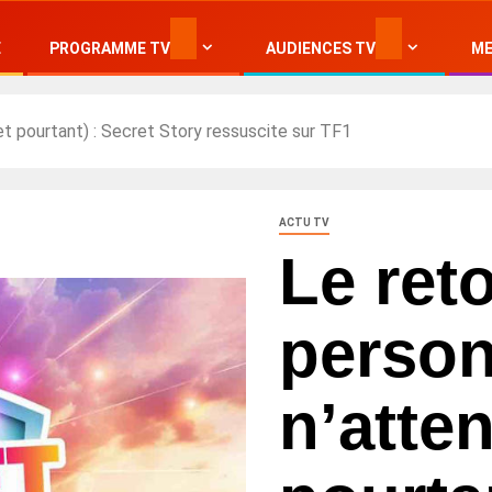
E
PROGRAMME TV
AUDIENCES TV
ME
et pourtant) : Secret Story ressuscite sur TF1
ACTU TV
Le ret
perso
n’atten