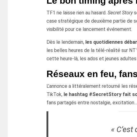
Le bon timing après
TF1 ne laisse rien au hasard.
Secret Story
s
case stratégique de deuxième partie de soi
visibilité pour ce lancement événement.
Dès le lendemain,
les quotidiennes déba
les belles heures de la télé-réalité sur N
cette heure-là, les ados et jeunes adulte
Réseaux en feu, fan
L’annonce a littéralement retourné les rés
TikTok,
le hashtag #SecretStory fait s
fans partagés entre nostalgie, excitation
« C’est 