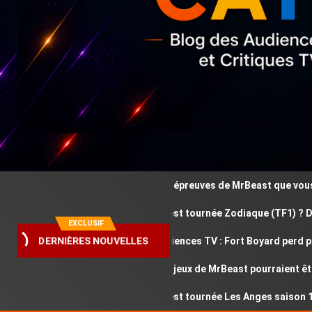
Ces épreuves de MrBeast que vous ave
Où est tournée Zodiaque (TF1) ? Décou
EXCLUSIF
Audiences TV : Fort Boyard perd plus 
DERNIÈRES NOUVELLES
Ces jeux de MrBeast pourraient être 
Où est tournée Les Anges saison 13 ? 