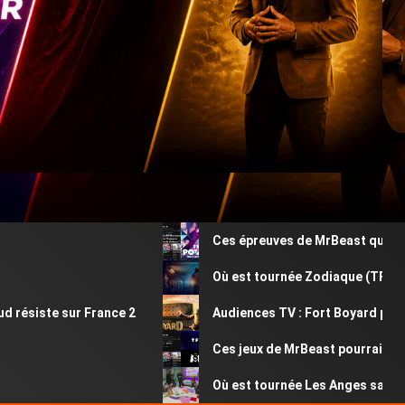
Ces épreuves de MrBeast que vous a
Où est tournée Zodiaque (TF1) ? Déc
ésiste sur France 2
Audiences TV : Fort Boyard perd plu
Ces jeux de MrBeast pourraient êtr
Où est tournée Les Anges saison 13 