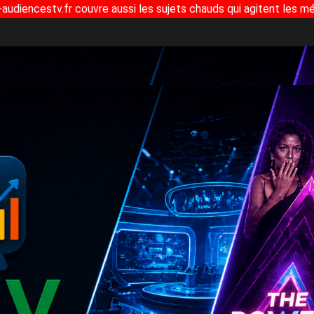
-audiencestv.fr couvre aussi les sujets chauds qui agitent les mé