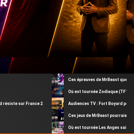
Ces épreuves de MrBeast que vous av
Où est tournée Zodiaque (TF1) ? Déco
siste sur France 2
Audiences TV : Fort Boyard perd plus
Ces jeux de MrBeast pourraient être
Où est tournée Les Anges saison 13 ?