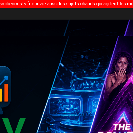
-audiencestv.fr couvre aussi les sujets chauds qui agitent les mé