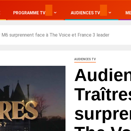
E
PROGRAMME TV
AUDIENCES TV
ME
r M6 surprennent face à The Voice et France 3 leader
AUDIENCES TV
Audien
Traîtr
surpre