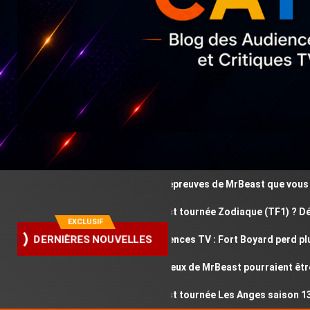
Ces épreuves de MrBeast que vous avez
Où est tournée Zodiaque (TF1) ? Découv
EXCLUSIF
Audiences TV : Fort Boyard perd plus d
DERNIÈRES NOUVELLES
Ces jeux de MrBeast pourraient être d
Où est tournée Les Anges saison 13 ? D