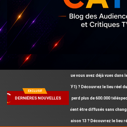
Ces épreuves de MrBeast que vous avez déjà vues dans les je
Où est tournée Zodiaque (TF1) ? Découvrez le lieu réel du to
EXCLUSIF
Audiences TV : Fort Boyard perd plus de 600.000 téléspectate
DERNIÈRES NOUVELLES
Ces jeux de MrBeast pourraient être diffusés sans changeme
Où est tournée Les Anges saison 13 ? Découvrez le lieu réel 