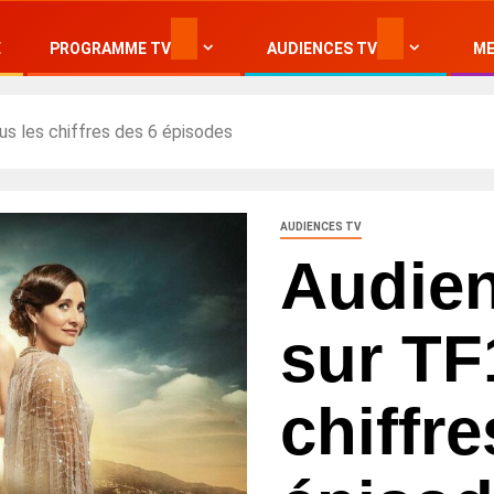
E
PROGRAMME TV
AUDIENCES TV
ME
us les chiffres des 6 épisodes
AUDIENCES TV
Audien
sur TF1
chiffre