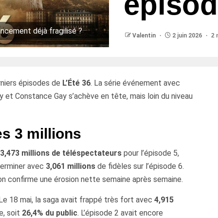
épiso
ncement déjà fragilisé ?
Valentin
2 juin 2026
2 
erniers épisodes de
L’Été 36
. La série événement avec
oy et Constance Gay s’achève en tête, mais loin du niveau
s 3 millions
3,473 millions de téléspectateurs
pour l’épisode 5,
 terminer avec
3,061 millions
de fidèles sur l’épisode 6.
tion confirme une érosion nette semaine après semaine.
e 18 mai, la saga avait frappé très fort avec
4,915
e, soit
26,4% du public
. L’épisode 2 avait encore