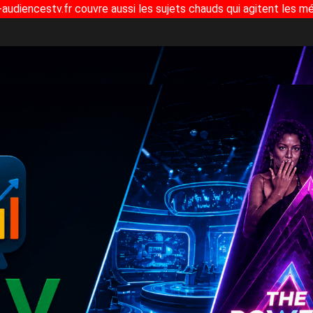
-audiencestv.fr couvre aussi les sujets chauds qui agitent les mé