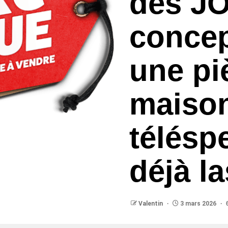
des JO
concep
une pi
maiso
télésp
déjà l
Valentin
3 mars 2026