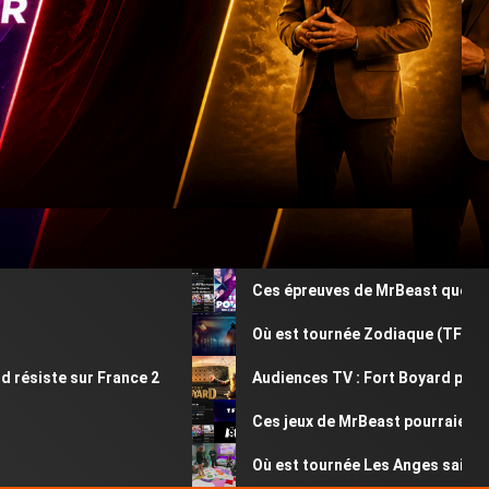
Ces épreuves de MrBeast que vous av
Où est tournée Zodiaque (TF1) ? Déc
siste sur France 2
Audiences TV : Fort Boyard perd plu
Ces jeux de MrBeast pourraient êtr
Où est tournée Les Anges saison 13 