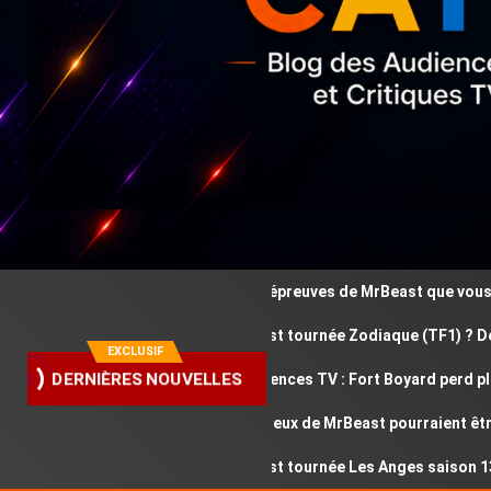
Ces épreuves de MrBeast que vous avez
Où est tournée Zodiaque (TF1) ? Découv
EXCLUSIF
Audiences TV : Fort Boyard perd plus d
DERNIÈRES NOUVELLES
Ces jeux de MrBeast pourraient être 
Où est tournée Les Anges saison 13 ? D