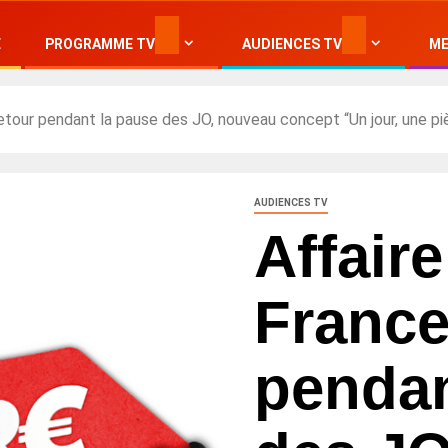
E
PROGRAMME TV
AUDIENCES TV
ME
retour pendant la pause des JO, nouveau concept “Un jour, une p
AUDIENCES TV
Affair
France
pendan