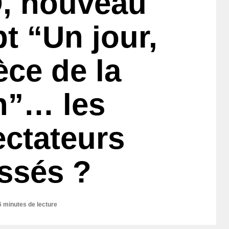
, nouveau
t “Un jour,
èce de la
n”… les
ectateurs
assés ?
6 minutes de lecture